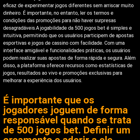
eficaz de experimentar jogos diferentes sem arriscar muito
dinheiro. É importante, no entanto, ler os termos e
condições das promoções para não haver surpresas
desagradáveis.A jogabilidade da 500 jogos bet é simples e
intuitiva, permitindo que os usuários participem de apostas
esportivas e jogos de cassino com facilidade. Com uma
interface amigável e funcionalidades práticas, os usuários
podem realizar suas apostas de forma rápida e segura. Além
disso, a plataforma oferece recursos como estatísticas de
jogos, resultados ao vivo e promoções exclusivas para
melhorar a experiência dos usuários.
É importante que os
jogadores joguem de forma
responsável quando se trata
de 500 jogos bet. Definir um