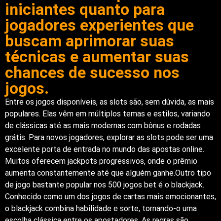
iniciantes quanto para
jogadores experientes que
buscam aprimorar suas
técnicas e aumentar suas
chances de sucesso nos
jogos.
Entre os jogos disponíveis, as slots são, sem dúvida, as mais
populares. Elas vêm em múltiplos temas e estilos, variando
de clássicas até as mais modernas com bônus e rodadas
grátis. Para novos jogadores, explorar as slots pode ser uma
excelente porta de entrada no mundo das apostas online.
Muitos oferecem jackpots progressivos, onde o prêmio
aumenta constantemente até que alguém ganhe.Outro tipo
de jogo bastante popular nos 500 jogos bet é o blackjack.
Conhecido como um dos jogos de cartas mais emocionantes,
o blackjack combina habilidade e sorte, tornando-o uma
escolha clássica entre os apostadores. As regras são