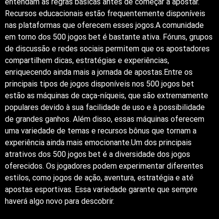
entendam as regras básicas antes de começar a apostar.
Recursos educacionais estão frequentemente disponíveis
nas plataformas que oferecem esses jogos.A comunidade
em torno dos 500 jogos bet é bastante ativa. Fóruns, grupos
de discussão e redes sociais permitem que os apostadores
compartilhem dicas, estratégias e experiências,
enriquecendo ainda mais a jornada de apostas.Entre os
principais tipos de jogos disponíveis nos 500 jogos bet
estão as máquinas de caça-níqueis, que são extremamente
populares devido à sua facilidade de uso e à possibilidade
de grandes ganhos. Além disso, essas máquinas oferecem
uma variedade de temas e recursos bônus que tornam a
experiência ainda mais emocionante.Um dos principais
atrativos dos 500 jogos bet é a diversidade dos jogos
oferecidos. Os jogadores podem experimentar diferentes
estilos, como jogos de ação, aventura, estratégia e até
apostas esportivas. Essa variedade garante que sempre
haverá algo novo para descobrir.