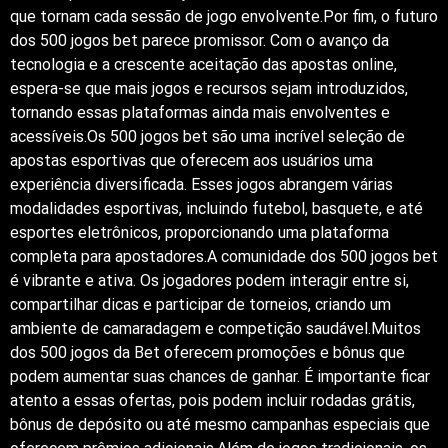
que tornam cada sessão de jogo envolvente.Por fim, o futuro
dos 500 jogos bet parece promissor. Com o avanço da
tecnologia e a crescente aceitação das apostas online,
espera-se que mais jogos e recursos sejam introduzidos,
tornando essas plataformas ainda mais envolventes e
acessíveis.Os 500 jogos bet são uma incrível seleção de
apostas esportivas que oferecem aos usuários uma
experiência diversificada. Esses jogos abrangem várias
modalidades esportivas, incluindo futebol, basquete, e até
esportes eletrônicos, proporcionando uma plataforma
completa para apostadores.A comunidade dos 500 jogos bet
é vibrante e ativa. Os jogadores podem interagir entre si,
compartilhar dicas e participar de torneios, criando um
ambiente de camaradagem e competição saudável.Muitos
dos 500 jogos da Bet oferecem promoções e bônus que
podem aumentar suas chances de ganhar. É importante ficar
atento a essas ofertas, pois podem incluir rodadas grátis,
bônus de depósito ou até mesmo campanhas especiais que