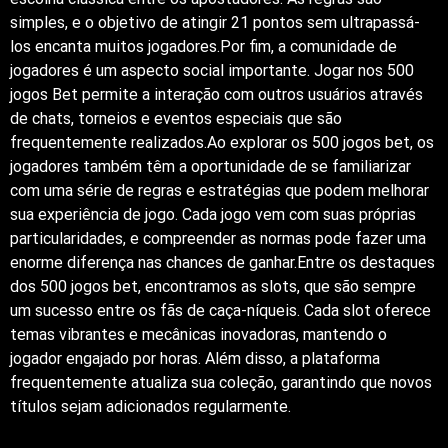
simples, e o objetivo de atingir 21 pontos sem ultrapassá-
los encanta muitos jogadores.Por fim, a comunidade de
jogadores é um aspecto social importante. Jogar nos 500
jogos Bet permite a interação com outros usuários através
de chats, torneios e eventos especiais que são
frequentemente realizados.Ao explorar os 500 jogos bet, os
jogadores também têm a oportunidade de se familiarizar
com uma série de regras e estratégias que podem melhorar
sua experiência de jogo. Cada jogo vem com suas próprias
particularidades, e compreender as normas pode fazer uma
enorme diferença nas chances de ganhar.Entre os destaques
dos 500 jogos bet, encontramos as slots, que são sempre
um sucesso entre os fãs de caça-níqueis. Cada slot oferece
temas vibrantes e mecânicas inovadoras, mantendo o
jogador engajado por horas. Além disso, a plataforma
frequentemente atualiza sua coleção, garantindo que novos
títulos sejam adicionados regularmente.