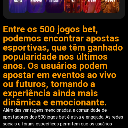
Entre os 500 jogos bet,
podemos encontrar apostas
esportivas, que têm ganhado
popularidade nos últimos
anos. Os usuários podem
apostar em eventos ao vivo
ou futuros, tornando a
experiência ainda mais
dinâmica e emocionante.
Além das vantagens mencionadas, a comunidade de
apostadores dos 500 jogos bet é ativa e engajada. As redes
sociais e fóruns específicos permitem que os usuários