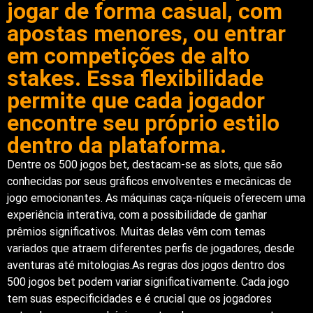
jogar de forma casual, com
apostas menores, ou entrar
em competições de alto
stakes. Essa flexibilidade
permite que cada jogador
encontre seu próprio estilo
dentro da plataforma.
Dentre os 500 jogos bet, destacam-se as slots, que são
conhecidas por seus gráficos envolventes e mecânicas de
jogo emocionantes. As máquinas caça-níqueis oferecem uma
experiência interativa, com a possibilidade de ganhar
prêmios significativos. Muitas delas vêm com temas
variados que atraem diferentes perfis de jogadores, desde
aventuras até mitologias.As regras dos jogos dentro dos
500 jogos bet podem variar significativamente. Cada jogo
tem suas especificidades e é crucial que os jogadores