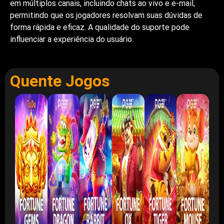
em múltiplos canais, incluindo chats ao vivo e e-mail,
permitindo que os jogadores resolvam suas dúvidas de
forma rápida e eficaz. A qualidade do suporte pode
influenciar a experiência do usuário.
Quente Jogos