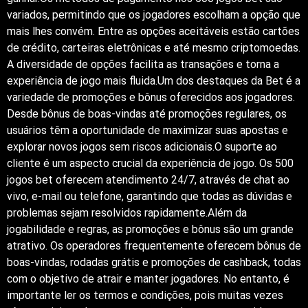
variados, permitindo que os jogadores escolham a opção que
mais lhes convém. Entre as opções aceitáveis estão cartões
de crédito, carteiras eletrônicas e até mesmo criptomoedas.
A diversidade de opções facilita as transações e torna a
experiência de jogo mais fluida.Um dos destaques da Bet é a
variedade de promoções e bônus oferecidos aos jogadores.
Desde bônus de boas-vindas até promoções regulares, os
usuários têm a oportunidade de maximizar suas apostas e
explorar novos jogos sem riscos adicionais.O suporte ao
cliente é um aspecto crucial da experiência de jogo. Os 500
jogos bet oferecem atendimento 24/7, através de chat ao
vivo, e-mail ou telefone, garantindo que todas as dúvidas e
problemas sejam resolvidos rapidamente.Além da
jogabilidade e regras, as promoções e bônus são um grande
atrativo. Os operadores frequentemente oferecem bônus de
boas-vindas, rodadas grátis e promoções de cashback, todas
com o objetivo de atrair e manter jogadores. No entanto, é
importante ler os termos e condições, pois muitas vezes