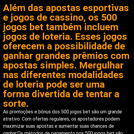
Além das apostas esportivas
e jogos de cassino, os 500
jogos bet também incluem
jogos de loteria. Esses jogos
oferecem a possibilidade de
ganhar grandes prêmios com
apostas simples. Mergulhar
nas diferentes modalidades
de loteria pode ser uma
forma divertida de tentar a
sorte.
As promoções e bônus dos 500 jogos bet são um grande
atrativo. Com ofertas regulares, os apostadores podem
maximizar suas apostas e aumentar suas chances de
ganhar.Os métodos de pagamento nos 500 jogos bet são